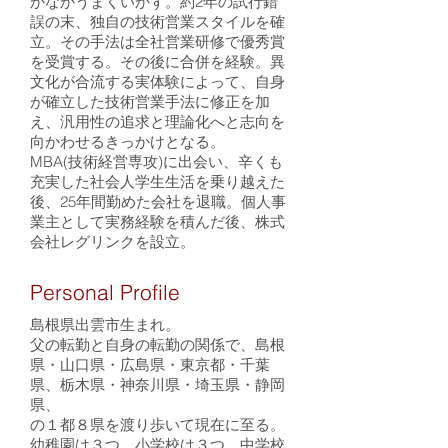
かなかうまくいかず。約2年の試行錯
誤の末、独自の技術営業スタイルを確
立。その手法は全社営業研修で優秀賞
を受賞する。その後に合併を経験。異
文化が合流する実体験によって、自身
が確立した技術営業手法に修正を加
え、汎用性の追求と理論化へと志向を
向かわせるきっかけとなる。
MBA(技術経営専攻)に出会い、辛くも
充実した社会人学生生活を乗り越えた
後、25年間勤めた会社を退職。個人事
業主として実務経験を積んだ後、株式
会社レグリンクを設立。
Personal Profile
島根県出雲市生まれ。
父の転勤と自身の転勤の関係で、島根
県・山口県・広島県・東京都・千葉
県、栃木県・神奈川県・埼玉県・静岡
県、
の１都８県を渡り歩いて現在に至る。
幼稚園は３つ、小学校は３つ、中学校