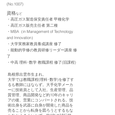
(No.1007)
資格
など
・
高圧ガス製造保安責任者 甲種化学
・
高圧ガス販売主任者 第二種
・
MBA（in Management of Technology
and Innovation）
​・大学実務家教員養成講座 修了
​・能動的学修の教員研修リーダー講座 修
了
・中高 理科･数学 教職課程 修了(旧課程)
島根県出雲市生まれ。
大学では教職課程(理科･数学)を修了す
るも教師にはならず。大手化学メーカ
ーに技術員として入社。生産管理、品
質管理、商品開発など約10年のキャリ
アの後、営業にコンバートされる。技
術出身を武器に自身が開発した商品を
売ることから転身を図ろうとするもな