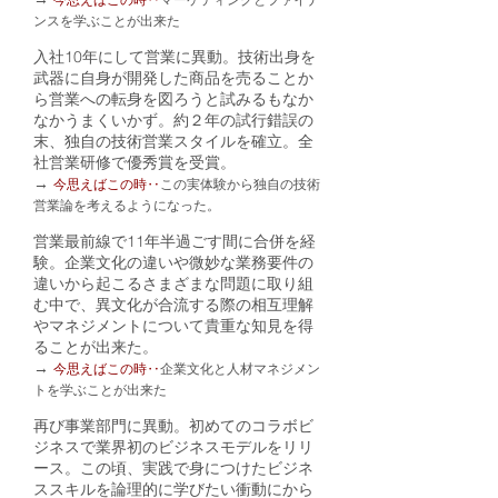
ンスを学ぶことが出来た
入社10年にして営業に異動。技術出身を
武器に自身が開発した商品を売ることか
ら営業への転身を図ろうと試みるもなか
なかうまくいかず。約２年の試行錯誤の
末、独自の技術営業スタイルを確立。全
社営業研修で優秀賞を受賞。
→
今思えばこの時
‥
この実体験から独自の技術
営業論を考えるようになった。
営業最前線で11年半過ごす間に合併を経
験。企業文化の違いや微妙な業務要件の
違いから起こるさまざまな問題に取り組
む中で、異文化が合流する際の相互理解
やマネジメントについて貴重な知見を得
ることが出来た。
→
今思えばこの時
‥
企業文化と人材マネジメン
トを学ぶことが出来た
再び事業部門に異動。初めてのコラボビ
ジネスで業界初のビジネスモデルをリリ
ース。この頃、実践で身につけたビジネ
ススキルを論理的に学びたい衝動にから