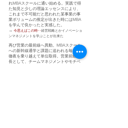
れMBAスクールに通い始める。実践で得
た知見と少しの理論エッセンスにより、
これまで不可能だと思われた某事業の事
業ボリュームの推定が出きた時にはMBA
を学んで良かったと実感した。
→
今思えばこの時
‥
経営戦略とかイノベーショ
ンマネジメントを学ぶことが出来た
再び営業の最前線へ異動。MBAスクール
への新幹線通学と課題に追われる毎週の
徹夜を乗り越えて単位取得。営業前線の
長として、チームマネジメントやモチベ
ーションマネジメントなど組織行動論の
実践による効果を体感することが出来
た。
25年間勤めた会社を退職。英国国立ウェ
ールズ大学経営大学院MBA(in
Management of Technology &
Innovation）修了。自身が技術営業とし
て活動した実績を踏まえて、卒業論文で
は、交渉を軸とした技術営業活動を研
究。技術を高く売る営業活動について独
自理論を構築。約１年半、個人事業主と