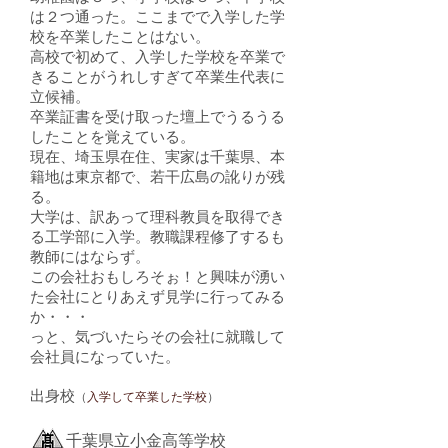
は２つ通った。ここまでで入学した学
校を卒業したことはない。
高校で初めて、入学した学校を卒業で
きることがうれしすぎて卒業生代表に
立候補。
卒業証書を受け取った壇上でうるうる
したことを覚えている。
現在、埼玉県在住、実家は千葉県、本
籍地は東京都で、若干広島の訛りが残
る。
大学は、訳あって理科教員を取得でき
る工学部に入学。教職課程修了するも
教師にはならず。
この会社おもしろそぉ！と興味が湧い
た会社にとりあえず見学に行ってみる
か・・・
っと、気づいたらその会社に就職して
会社員になっていた。
出身校
（
入学して卒業した学校
）
千葉県立小金高等学校