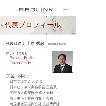
代表プロフィール
上原 秀教
代表取締役
Uehara Hidenori
​詳しくはこちら
・Personal Profile
・Career Profile
加盟団体
など
・
日本交渉学会 正会員
・日本ビジネス実務学会 正会員
​・
高圧ガス保安協会 個人会員
・
埼玉中小企業家同友会 会員
・埼玉県産業振興公社 支援専門家