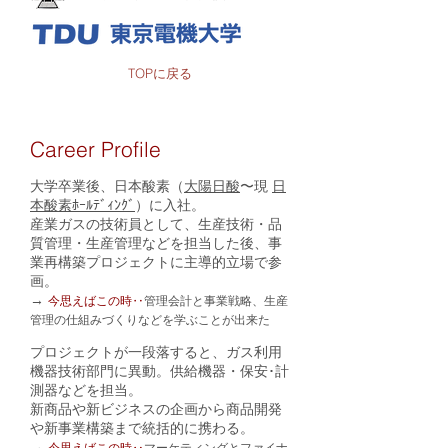
TOPに戻る
Career Profile
大学卒業後、日本酸素（
大陽日酸
〜現
日
本酸素ﾎｰﾙﾃﾞｨﾝｸﾞ
）に入社。
産業ガスの技術員として、生産技術・品
質管理・生産管理などを担当した後、事
業再構築プロジェクトに主導的立場で参
画。
→
今思えばこの時‥
管理会計と事業戦略、生産
管理の仕組みづくりなどを学ぶことが出来た
プロジェクトが一段落すると、ガス利用
機器技術部門に異動。供給機器・保安･計
測器などを担当。
新商品や新ビジネスの企画から商品開発
や新事業構築まで統括的に携わる。
→
今思えばこの時
‥
マーケティングとファイナ