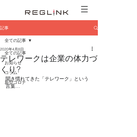
記事
全ての記事
2020年4月8日
全ての記事
テレワークは企業の体力づ
お知らせ
くり?
コラム
聞き慣れてきた「テレワーク」という
新型コロナ
言葉…